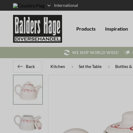
International
Products
Inspiration
WE SHIP WORLD WIDE!
Back
Kitchen
Set the Table
Bottles &