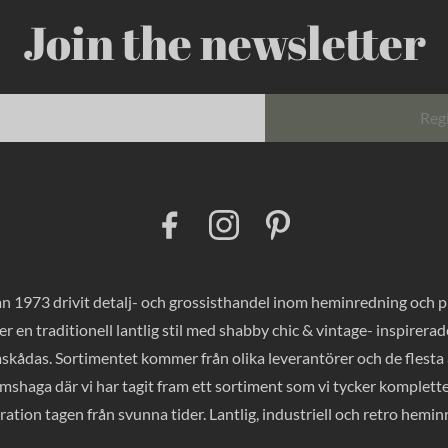
Join the newsletter
Reg
F
I
P
a
n
i
c
s
n
e
t
t
b
a
e
o
g
r
 1973 drivit detalj- och grossisthandel inom heminredning och pres
o
r
e
k
a
s
er en traditionell lantlig stil med shabby chic & vintage- inspirer
m
t
mskådas. Sortimentet kommer från olika leverantörer och de flesta a
haga där vi har tagit fram ett sortiment som vi tycker komplette
ration tagen från svunna tider. Lantlig, industriell och retro hemi