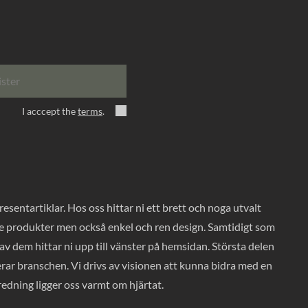
ister
I acccept the
terms
.
entartiklar. Hos oss hittar ni ett brett och noga utvalt
ade produkter men också enkel och ren design. Samtidigt som
v dem hittar ni upp till vänster på hemsidan. Största delen
rar branschen. Vi drivs av visionen att kunna bidra med en
nredning ligger oss varmt om hjärtat.