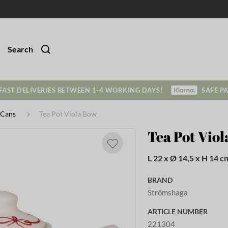
Search
FAST DELIVERIES BETWEEN 1-4 WORKING DAYS!
SAFE P
 Cans
Tea Pot Viola Bow
Tea Pot Vio
L 22 x Ø 14,5 x H 14 c
BRAND
Strömshaga
ARTICLE NUMBER
221304