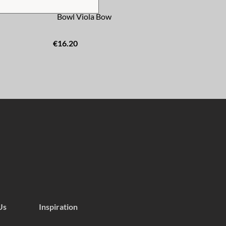
Bowl Viola Bow
Mi
€16.20
€8.
Us
Inspiration