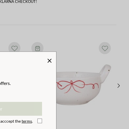
 KLARNA CHECKOUT!
ffers.
er
I acccept the
terms
.