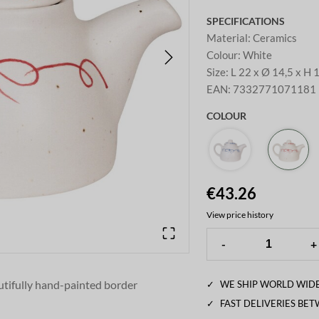
SPECIFICATIONS
Material
:
Ceramics
Colour
:
White
Size
:
L 22 x Ø 14,5 x H 
EAN
:
7332771071181
COLOUR
€43.26
View price history
-
+
autifully hand-painted border
✓
WE SHIP WORLD WIDE
in clarity depending on the firing
✓
FAST DELIVERIES BE
f. Combine with the mugs or cups from