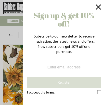
Sign up & get 10%
off!
SAFE PAYMENT WITH KLARNA CHECKOUT!
Kitchen
Set the Table
Napkins
Subscribe to our newsletter to receive
Napkin Sunflowers
inspiration, the latest news and offers.
New subscribers get 10% off one
purchase.
Register
I acccept the
terms
.