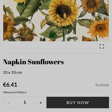
Napkin Sunflowers
33 x 33 cm
€6.41
In stock
View price history
-
+
BUY NOW