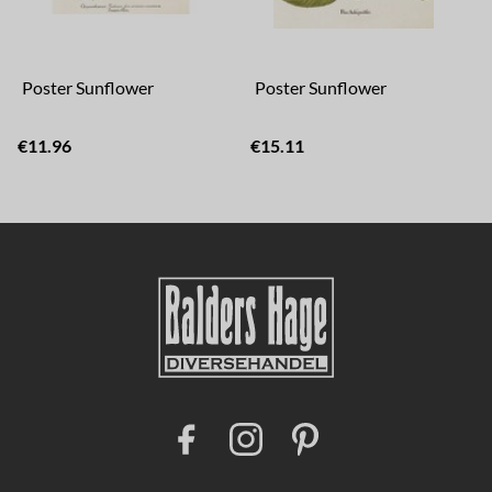
Poster Sunflower
Poster Sunflower
€11.96
€15.11
F
I
P
a
n
i
c
s
n
e
t
t