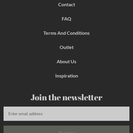
b
a
e
Contact
o
g
r
o
r
e
k
a
s
FAQ
m
t
Terms And Conditions
Outlet
About Us
Inspiration
Join the newsletter
Register