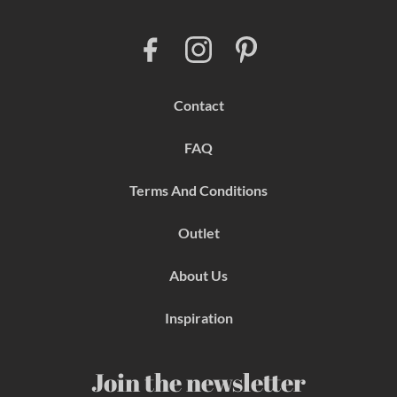
F
I
P
a
n
i
c
s
n
e
t
t
b
a
e
Contact
o
g
r
o
r
e
k
a
s
FAQ
m
t
Terms And Conditions
Outlet
About Us
Inspiration
Join the newsletter