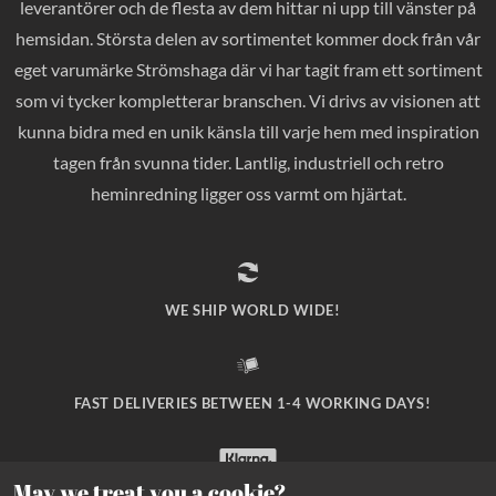
leverantörer och de flesta av dem hittar ni upp till vänster på
hemsidan. Största delen av sortimentet kommer dock från vår
eget varumärke Strömshaga där vi har tagit fram ett sortiment
som vi tycker kompletterar branschen. Vi drivs av visionen att
kunna bidra med en unik känsla till varje hem med inspiration
tagen från svunna tider. Lantlig, industriell och retro
heminredning ligger oss varmt om hjärtat.
WE SHIP WORLD WIDE!
FAST DELIVERIES BETWEEN 1-4 WORKING DAYS!
May we treat you a cookie?