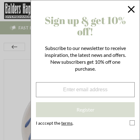
Sign up & get 10%
off!
FAST DELIVERIES BETWEEN 1-4 WORKING DAYS!
Kitchen
Set the Table
Tallrikar & Skålar
Subscribe to our newsletter to receive
Dessert Plate Viola Leaf Blue
inspiration, the latest news and offers.
New subscribers get 10% off one
purchase.
Register
I acccept the
terms
.