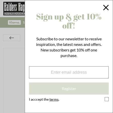
Sign up & get 10%
off!
SAFE PAYMENT WITH KLARNA CHECKOUT!
Kitchen
Set the Table
Tallrikar & Skålar
Subscribe to our newsletter to receive
Small Plate Esther Wildflower Blue
inspiration, the latest news and offers.
New subscribers get 10% off one
purchase.
Register
I acccept the
terms
.