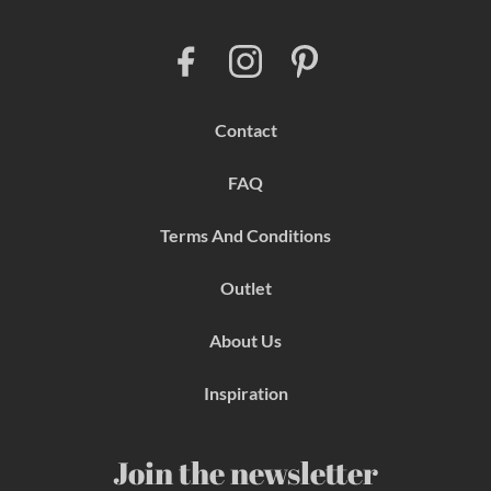
F
I
P
a
n
i
c
s
n
e
t
t
b
a
e
Contact
o
g
r
o
r
e
k
a
s
FAQ
m
t
Terms And Conditions
Outlet
About Us
Inspiration
Join the newsletter