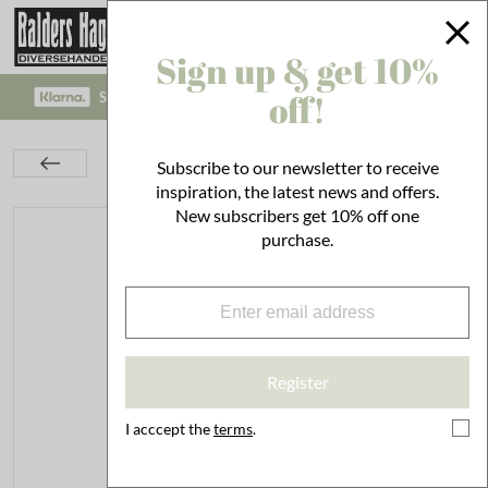
Sign up & get 10%
off!
SAFE PAYMENT WITH KLARNA CHECKOUT!
Kitchen
Set the Table
Trays
Subscribe to our newsletter to receive
2 Tier Cake Stand Beige
inspiration, the latest news and offers.
New subscribers get 10% off one
purchase.
Register
I acccept the
terms
.