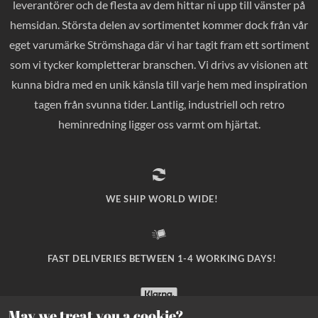
leverantörer och de flesta av dem hittar ni upp till vänster på
hemsidan. Största delen av sortimentet kommer dock från vår
eget varumärke Strömshaga där vi har tagit fram ett sortiment
som vi tycker kompletterar branschen. Vi drivs av visionen att
kunna bidra med en unik känsla till varje hem med inspiration
tagen från svunna tider. Lantlig, industriell och retro
heminredning ligger oss varmt om hjärtat.
WE SHIP WORLD WIDE!
FAST DELIVERIES BETWEEN 1-4 WORKING DAYS!
May we treat you a cookie?