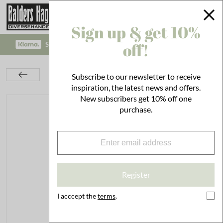
Sign up & get 10%
off!
SAFE PAYMENT WITH KLARNA CHECKOUT!
Kitchen
Utensils
Cleaning
Subscribe to our newsletter to receive
Linseed Oil Soap Vanilla Blossom
inspiration, the latest news and offers.
New subscribers get 10% off one
purchase.
Register
I acccept the
terms
.