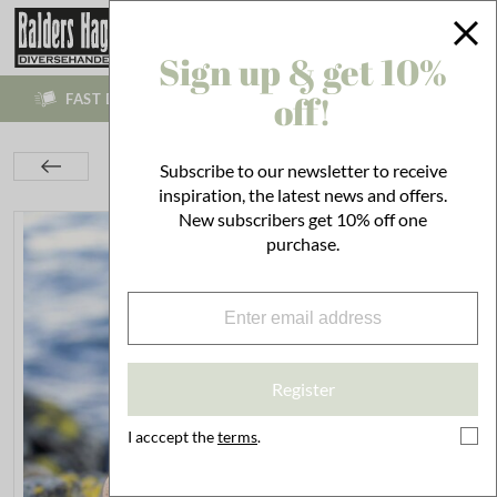
Sign up & get 10%
off!
FAST DELIVERIES BETWEEN 1-4 WORKING DAYS!
Kitchen
Utensils
Cleaning
Subscribe to our newsletter to receive
Solid Soap Sea Buckthorn
inspiration, the latest news and offers.
New subscribers get 10% off one
purchase.
Register
I acccept the
terms
.