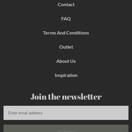
b
a
e
Contact
o
g
r
o
r
e
k
a
s
FAQ
m
t
Terms And Conditions
Outlet
About Us
Inspiration
Join the newsletter
Register