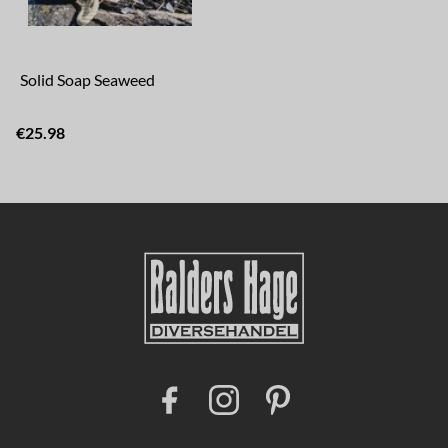
Solid Soap Seaweed
€25.98
F
I
P
a
n
i
c
s
n
e
t
t