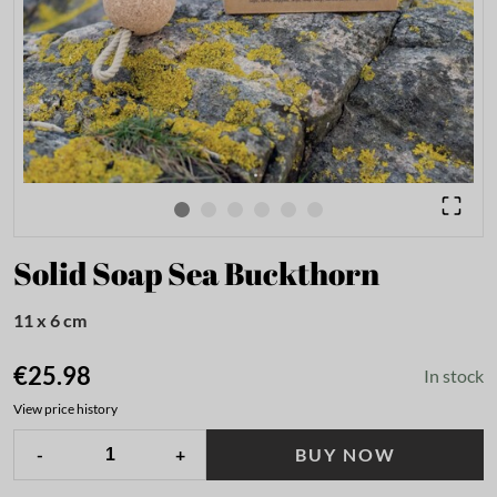
Solid Soap Sea Buckthorn
11 x 6 cm
€25.98
In stock
View price history
-
+
BUY NOW