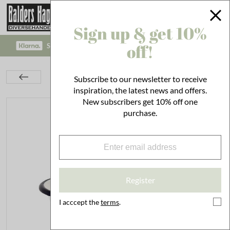
Sign up & get 10%
off!
SAFE PAYMENT WITH KLARNA CHECKOUT!
Kitchen
Utensils
Emil's Enamel
Subscribe to our newsletter to receive
Bowl Emil´s Enamel Small Offwhite
inspiration, the latest news and offers.
New subscribers get 10% off one
purchase.
Register
I acccept the
terms
.