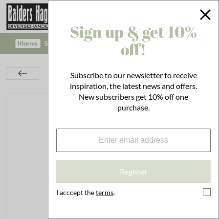
Sign up & get 10%
off!
SAFE PAYMENT WITH KLARNA CHECKOUT!
Kitchen
Utensils
Kitchen Utensils
Subscribe to our newsletter to receive
Bottle Opener Fish Antique Silver
inspiration, the latest news and offers.
New subscribers get 10% off one
purchase.
Register
I acccept the
terms
.