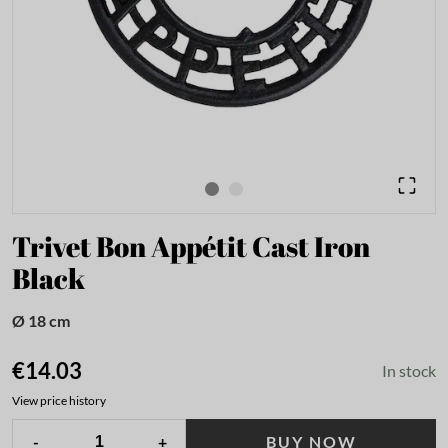
Trivet Bon Appétit Cast Iron
Black
Ø 18 cm
€14.03
In stock
View price history
-
+
BUY NOW