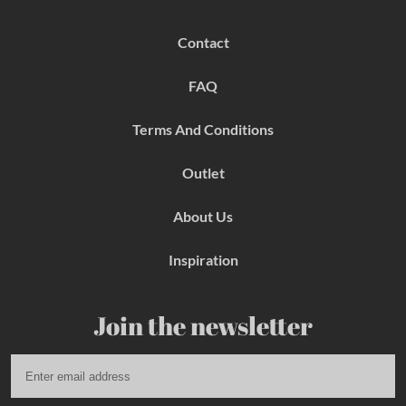
c
s
n
e
t
t
b
a
e
Contact
o
g
r
o
r
e
k
a
s
FAQ
m
t
Terms And Conditions
Outlet
About Us
Inspiration
Join the newsletter