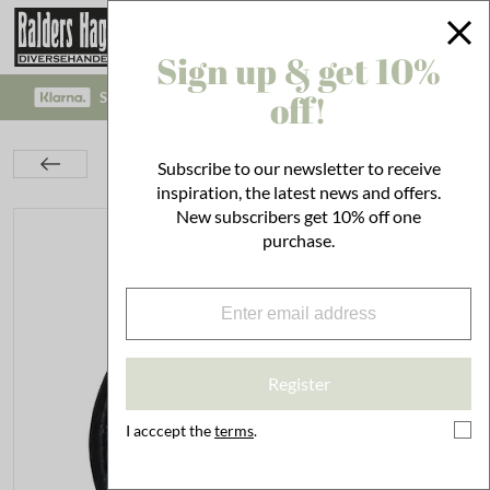
Sign up & get 10%
off!
SAFE PAYMENT WITH KLARNA CHECKOUT!
Kitchen
Utensils
Kitchen Utensils
Subscribe to our newsletter to receive
Trivet Bon Appétit Cast Iron Black
inspiration, the latest news and offers.
New subscribers get 10% off one
purchase.
Register
I acccept the
terms
.