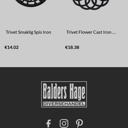
Trivet Smaklig Spis Iron
Trivet Flower Cast Iron Black
€14.02
€18.38
F
I
P
a
n
i