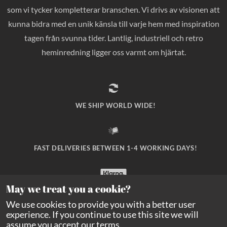
som vi tycker kompletterar branschen. Vi drivs av visionen att
kunna bidra med en unik känsla till varje hem med inspiration
tagen från svunna tider. Lantlig, industriell och retro
heminredning ligger oss varmt om hjärtat.
WE SHIP WORLD WIDE!
FAST DELIVERIES BETWEEN 1-4 WORKING DAYS!
May we treat you a cookie?
SAFE PAYMENT WITH KLARNA CHECKOUT!
We use cookies to provide you with a better user
experience. If you continue to use this site we will
assume you accept our
terms
.