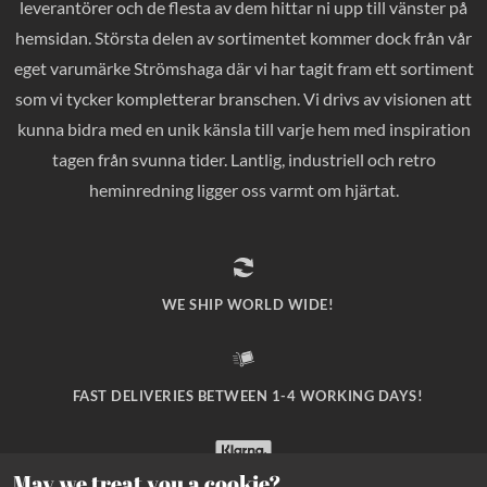
leverantörer och de flesta av dem hittar ni upp till vänster på
hemsidan. Största delen av sortimentet kommer dock från vår
eget varumärke Strömshaga där vi har tagit fram ett sortiment
som vi tycker kompletterar branschen. Vi drivs av visionen att
kunna bidra med en unik känsla till varje hem med inspiration
tagen från svunna tider. Lantlig, industriell och retro
heminredning ligger oss varmt om hjärtat.
WE SHIP WORLD WIDE!
FAST DELIVERIES BETWEEN 1-4 WORKING DAYS!
May we treat you a cookie?