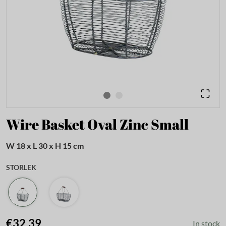
Wire Basket Oval Zinc Small
W 18 x L 30 x H 15 cm
STORLEK
€32.39
In stock