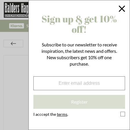
Sign up & get 10%
off!
SAFE PAYMENT WITH KLARNA CHECKOUT!
Kitchen
Utensils
Wire Baskets
Subscribe to our newsletter to receive
Wire Basket Oval Zinc Small
inspiration, the latest news and offers.
New subscribers get 10% off one
purchase.
Register
I acccept the
terms
.