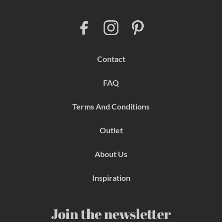
F
I
P
a
n
i
c
s
n
e
t
t
b
a
e
Contact
o
g
r
o
r
e
k
a
s
FAQ
m
t
Terms And Conditions
Outlet
About Us
Inspiration
Join the newsletter