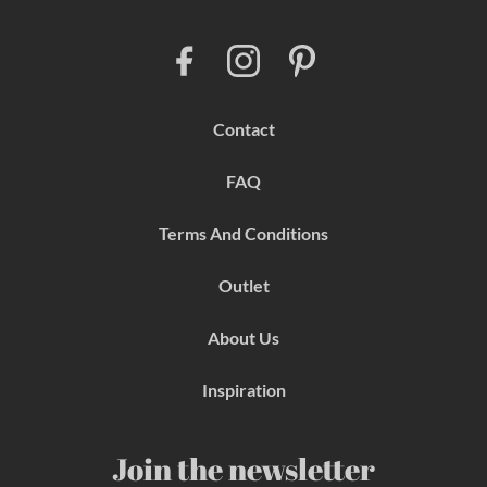
F
I
P
a
n
i
c
s
n
e
t
t
b
a
e
Contact
o
g
r
o
r
e
k
a
s
FAQ
m
t
Terms And Conditions
Outlet
About Us
Inspiration
Join the newsletter