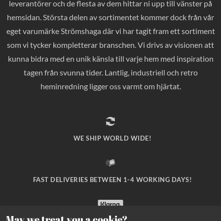
leverantörer och de flesta av dem hittar ni upp till vänster på
hemsidan. Största delen av sortimentet kommer dock från vår
eget varumärke Strömshaga där vi har tagit fram ett sortiment
som vi tycker kompletterar branschen. Vi drivs av visionen att
kunna bidra med en unik känsla till varje hem med inspiration
tagen från svunna tider. Lantlig, industriell och retro
heminredning ligger oss varmt om hjärtat.
WE SHIP WORLD WIDE!
FAST DELIVERIES BETWEEN 1-4 WORKING DAYS!
May we treat you a cookie?