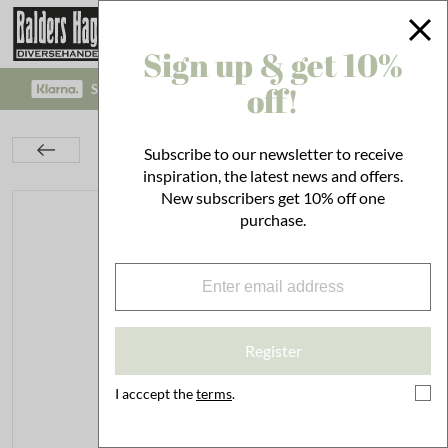
Sign up & get 10%
off!
SAFE PAYMENT WITH KLARNA CHECKOUT!
Lighting
Kerosene Lamps & Lanterns
Subscribe to our newsletter to receive
Kerosene Lamps
Kerosene Lamp Straight Small
inspiration, the latest news and offers.
New subscribers get 10% off one
purchase.
Register
I acccept the
terms
.