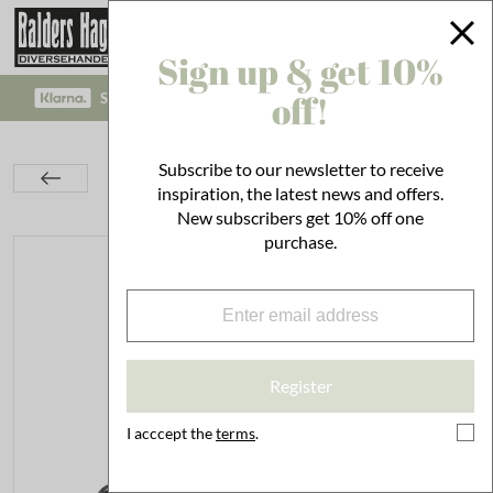
Sign up & get 10%
off!
SAFE PAYMENT WITH KLARNA CHECKOUT!
Lighting
Kerosene Lamps & Lanterns
Subscribe to our newsletter to receive
Lightning Accessories
inspiration, the latest news and offers.
Chain 1m Thin Antique Zinc w. Hooks
New subscribers get 10% off one
purchase.
Register
I acccept the
terms
.