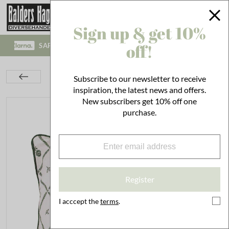
Sign up & get 10%
off!
CHECKOUT!
WE SHIP WORLD WIDE!
Textiles
Cushions
Cushion covers
Subscribe to our newsletter to receive
Cushion Cover Lovisa 45 x 45 Green/White
inspiration, the latest news and offers.
New subscribers get 10% off one
purchase.
Register
I acccept the
terms
.