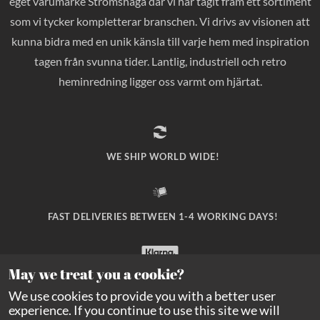
eget varumärke Strömshaga där vi har tagit fram ett sortiment
som vi tycker kompletterar branschen. Vi drivs av visionen att
kunna bidra med en unik känsla till varje hem med inspiration
tagen från svunna tider. Lantlig, industriell och retro
heminredning ligger oss varmt om hjärtat.
WE SHIP WORLD WIDE!
FAST DELIVERIES BETWEEN 1-4 WORKING DAYS!
May we treat you a cookie?
SAFE PAYMENT WITH KLARNA CHECKOUT!
We use cookies to provide you with a better user
experience. If you continue to use this site we will