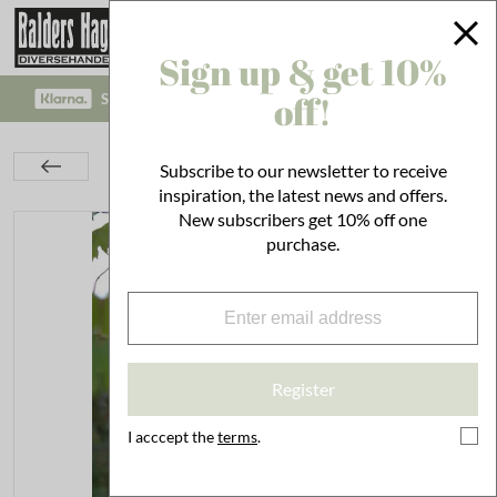
Sign up & get 10%
off!
SAFE PAYMENT WITH KLARNA CHECKOUT!
Textiles
Kitchen Textiles
Kitchen Towels
Subscribe to our newsletter to receive
Kitchen Towel Amalfi Yellow
inspiration, the latest news and offers.
New subscribers get 10% off one
purchase.
Register
I acccept the
terms
.