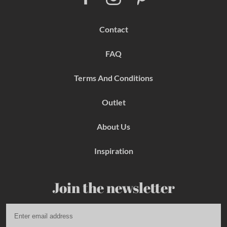
a
n
i
c
s
n
e
t
t
b
a
e
Contact
o
g
r
o
r
e
k
a
s
FAQ
m
t
Terms And Conditions
Outlet
About Us
Inspiration
Join the newsletter