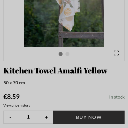
Kitchen Towel Amalfi Yellow
50 x 70 cm
€8.59
In stock
View price history
-
+
BUY NOW