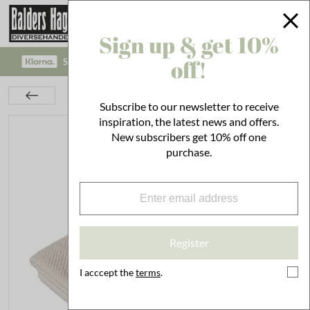
Sign up & get 10%
off!
SAFE PAYMENT WITH KLARNA CHECKOUT!
Textiles
Towels
Towel Saltö Sand
Subscribe to our newsletter to receive
inspiration, the latest news and offers.
New subscribers get 10% off one
purchase.
Register
I acccept the
terms
.