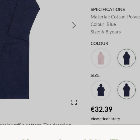
SPECIFICATIONS
Material
:
Cotton, Polye
Colour
:
Blue
Size
:
6-8 years
COLOUR
SIZE
€32.39
View price history
assic waffle pattern. The dressing
-
+
ctical pockets at the front and a tie
es it just as suitable as a cozy