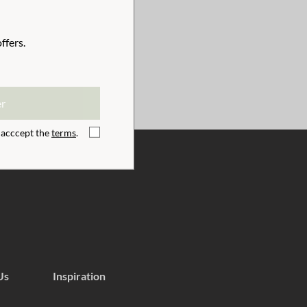
!
TWEEN 1-4 WORKING DAYS!
ffers.
 KLARNA CHECKOUT!
er
I acccept the
terms
.
Us
Inspiration