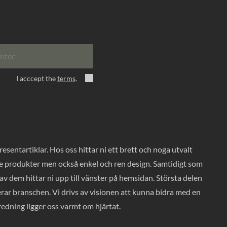
ister
I acccept the
terms
.
entartiklar. Hos oss hittar ni ett brett och noga utvalt
ade produkter men också enkel och ren design. Samtidigt som
v dem hittar ni upp till vänster på hemsidan. Största delen
rar branschen. Vi drivs av visionen att kunna bidra med en
nredning ligger oss varmt om hjärtat.