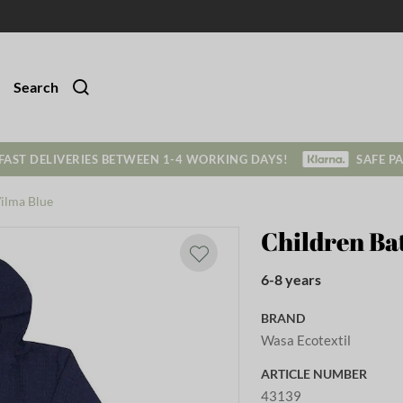
Search
FAST DELIVERIES BETWEEN 1-4 WORKING DAYS!
SAFE P
ilma Blue
Children Ba
6-8 years
BRAND
Wasa Ecotextil
ARTICLE NUMBER
43139