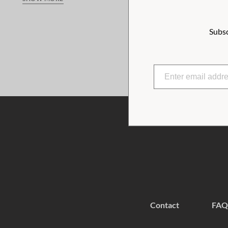
dressing gown to stroll around the house with, as a warming
the sea. The bathrobe fits children between 6-8 years.
Subsc
Material
: 80% recycled cotton, 20% recycled polyester
Wash
: Machine wash 40˚C, do not tumble dry, do not bleach
Contact
FAQ