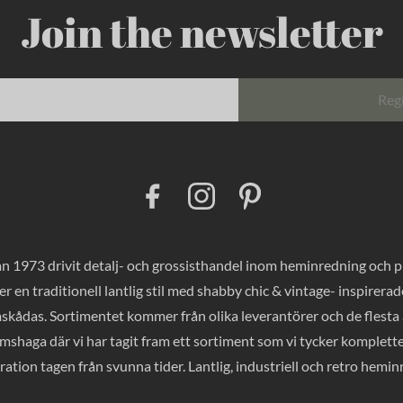
Join the newsletter
Reg
F
I
P
a
n
i
c
s
n
e
t
t
b
a
e
o
g
r
 1973 drivit detalj- och grossisthandel inom heminredning och pres
o
r
e
k
a
s
er en traditionell lantlig stil med shabby chic & vintage- inspirer
m
t
mskådas. Sortimentet kommer från olika leverantörer och de flesta a
haga där vi har tagit fram ett sortiment som vi tycker komplette
ration tagen från svunna tider. Lantlig, industriell och retro hemi