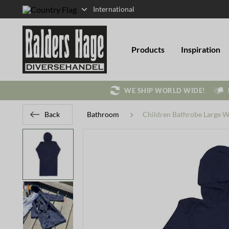
International
Products
Inspiration
WE SHIP WORLD WIDE!
Back
Bathroom
Children Bathrobe Large W