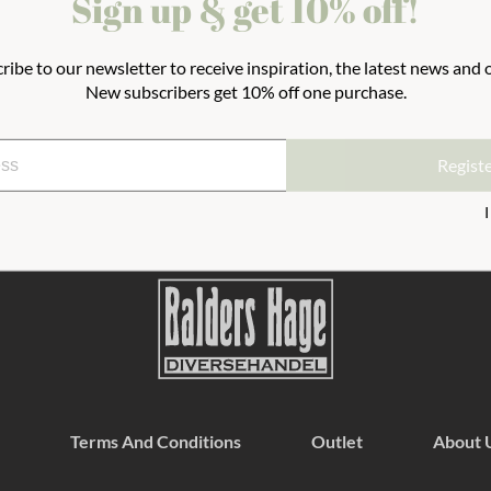
Sign up & get 10% off!
 bathrobe after a refreshing dip in
✓
WE SHIP WORLD WIDE
✓
FAST DELIVERIES BE
ribe to our newsletter to receive inspiration, the latest news and o
New subscribers get 10% off one purchase.
✓
SAFE PAYMENT WITH
, iron high heat.
Regist
Terms And Conditions
Outlet
About 