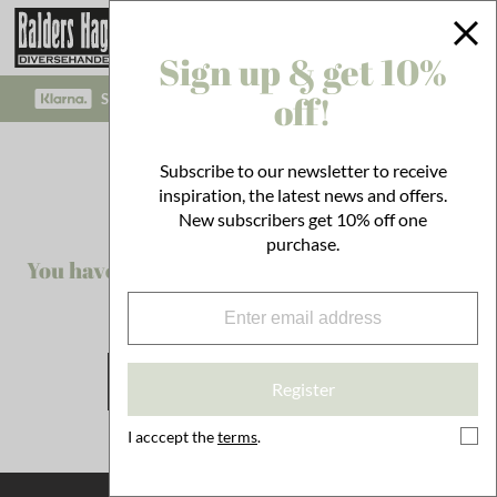
Sign up & get 10%
off!
SAFE PAYMENT WITH KLARNA CHECKOUT!
Subscribe to our newsletter to receive
Whoops!
inspiration, the latest news and offers.
New subscribers get 10% off one
purchase.
You have attempted to view a page that does
not exist.
BACK TO STARTPAGE
Register
I acccept the
terms
.