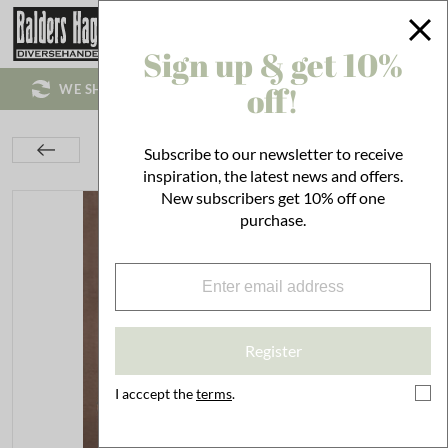
Sign up & get 10%
off!
WE SHIP WORLD WIDE!
Interior
Decoration
Pots
Subscribe to our newsletter to receive
Pot Copenhagen Pink High
inspiration, the latest news and offers.
New subscribers get 10% off one
purchase.
Register
I acccept the
terms
.