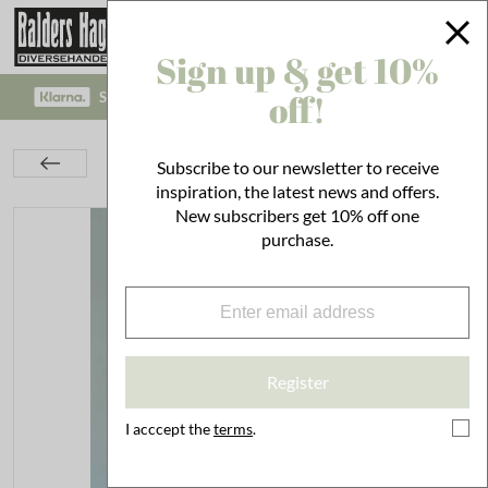
Sign up & get 10%
off!
SAFE PAYMENT WITH KLARNA CHECKOUT!
Interior
Decoration
Pots
Subscribe to our newsletter to receive
Pot Daisy Pink w. Saucer
inspiration, the latest news and offers.
New subscribers get 10% off one
purchase.
Register
I acccept the
terms
.