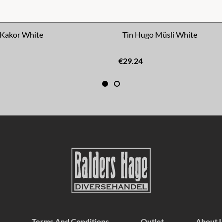
 Kakor White
Tin Hugo Müsli White
€29.24
Terms And Conditions
Outlet
About 