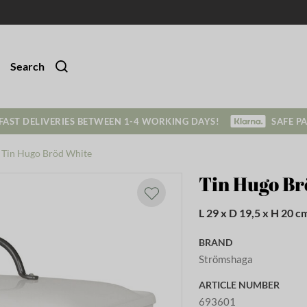
Search
FAST DELIVERIES BETWEEN 1-4 WORKING DAYS!
SAFE P
Tin Hugo Bröd White
Tin Hugo Br
L 29 x D 19,5 x H 20 c
BRAND
Strömshaga
ARTICLE NUMBER
693601