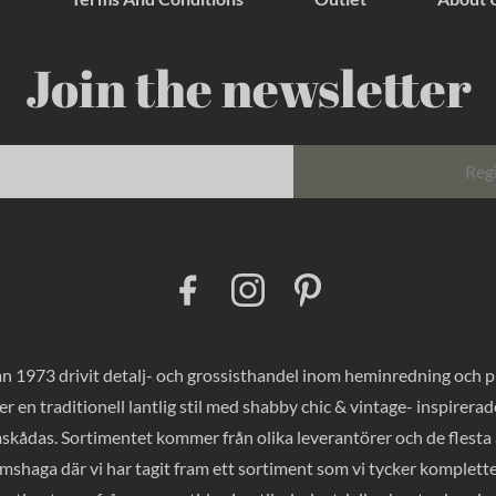
Join the newsletter
Reg
F
I
P
a
n
i
c
s
n
e
t
t
b
a
e
o
g
r
 1973 drivit detalj- och grossisthandel inom heminredning och pres
o
r
e
k
a
s
er en traditionell lantlig stil med shabby chic & vintage- inspirer
m
t
mskådas. Sortimentet kommer från olika leverantörer och de flesta a
haga där vi har tagit fram ett sortiment som vi tycker komplette