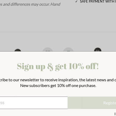
✓
SAFE PAYMENT WITH
s and differences may occur.
Hand
Sign up & get 10% off!
ribe to our newsletter to receive inspiration, the latest news and o
New subscribers get 10% off one purchase.
Regist