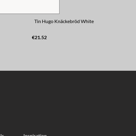
Tin Hugo Knäckebröd White
Ti
€21.52
€15
Us
Inspiration