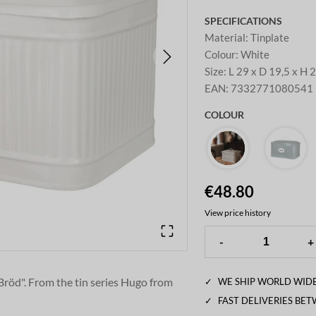
SPECIFICATIONS
Material
:
Tinplate
Colour
:
White
Size
:
L 29 x D 19,5 x H 
EAN
:
7332771080541
COLOUR
€48.80
View price history
-
+
"Bröd".
From the tin series Hugo from
✓
WE SHIP WORLD WIDE
✓
FAST DELIVERIES BE