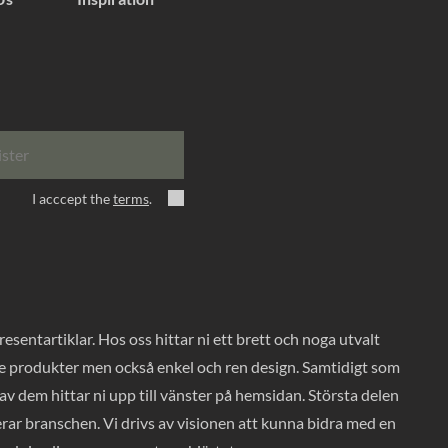
ister
I acccept the
terms
.
entartiklar. Hos oss hittar ni ett brett och noga utvalt
ade produkter men också enkel och ren design. Samtidigt som
v dem hittar ni upp till vänster på hemsidan. Största delen
rar branschen. Vi drivs av visionen att kunna bidra med en