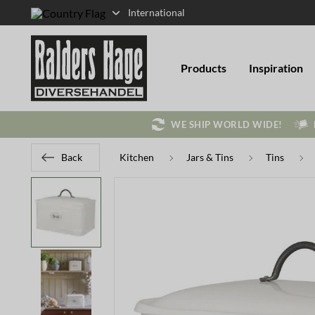
International
Products
Inspiration
WE SHIP WORLD WIDE!
Back
Kitchen
Jars & Tins
Tins