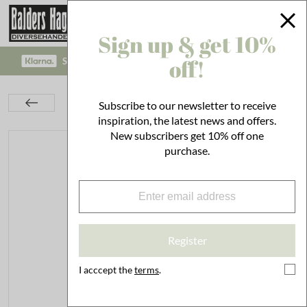
Sign up & get 10%
off!
SAFE PAYMENT WITH KLARNA CHECKOUT!
Kitchen
Set the Table
Trays
Subscribe to our newsletter to receive
Saucer Anna 16 cm Cream White
inspiration, the latest news and offers.
New subscribers get 10% off one
purchase.
Register
I acccept the
terms
.