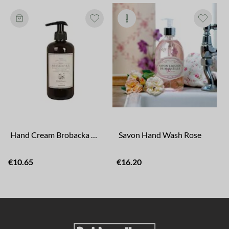
Hand Cream Brobacka Wildflowers
Savon Hand Wash Rose
€10.65
€16.20
€