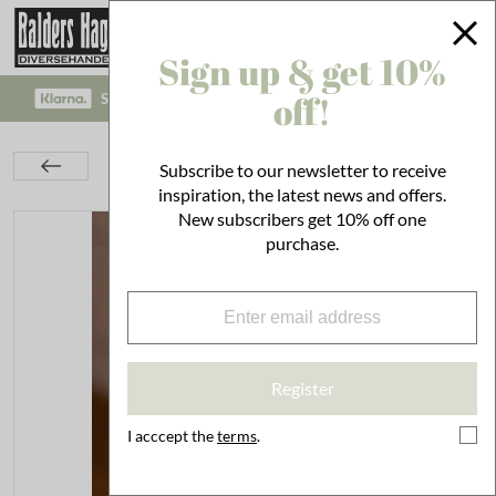
Sign up & get 10%
off!
SAFE PAYMENT WITH KLARNA CHECKOUT!
Kitchen
Utensils
Cleaning
Subscribe to our newsletter to receive
Hand Soap Brobacka Wildflowers
inspiration, the latest news and offers.
New subscribers get 10% off one
purchase.
Register
I acccept the
terms
.