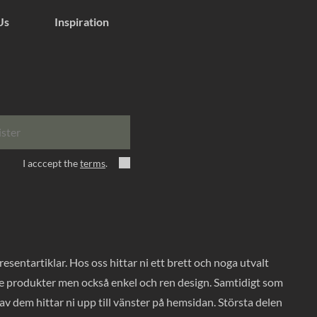
Us
Inspiration
ister
I acccept the
terms
.
entartiklar. Hos oss hittar ni ett brett och noga utvalt
ade produkter men också enkel och ren design. Samtidigt som
v dem hittar ni upp till vänster på hemsidan. Största delen