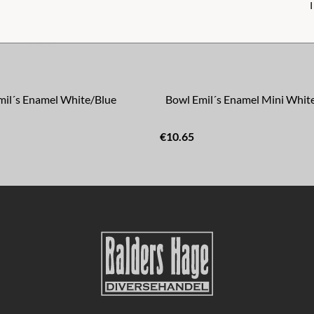
mil´s Enamel White/Blue
Bowl Emil´s Enamel Mini Whit
€10.65