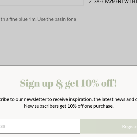
✓
SAFE PAYMENT WITH
th a fine blue rim.
Use the basin for a
r at the summer cottage. A nostalgic
ality and withstand long-term use.
Sign up & get 10% off!
ribe to our newsletter to receive inspiration, the latest news and o
New subscribers get 10% off one purchase.
Regist