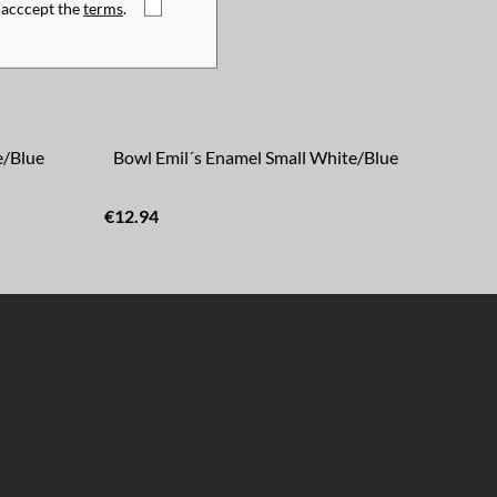
I acccept the
terms
.
e/Blue
Bowl Emil´s Enamel Small White/Blue
€12.94