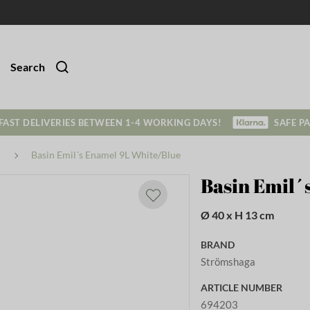
Search
FAST DELIVERIES BETWEEN 1-4 WORKING DAYS!
SAFE P
Basin Emil´s Enamel 9L White/Blue
Basin Emil´
Ø 40 x H 13 cm
BRAND
Strömshaga
ARTICLE NUMBER
694203