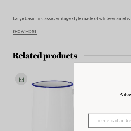
Large basin in classic, vintage style made of white enamel wi
relaxing foot bath, as a dish basin in the outdoor kitchen, o
detail that suits a classic, rustic style and ambiance.
SHOW MORE
The products in the Emil's Enamel collection are of high qu
Related products
Subsc