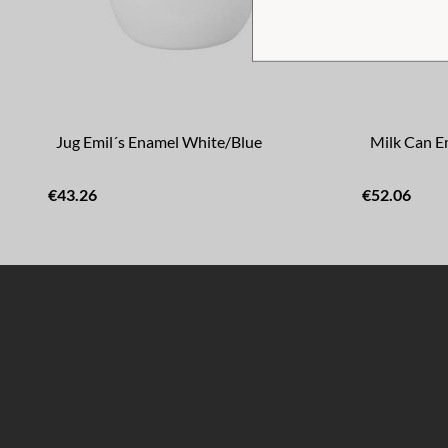
Jug Emil´s Enamel White/Blue
Milk Can E
€43.26
€52.06