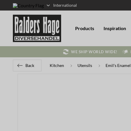
International
Products
Inspiration
WE SHIP WORLD WIDE!
Back
Kitchen
Utensils
Emil's Enamel