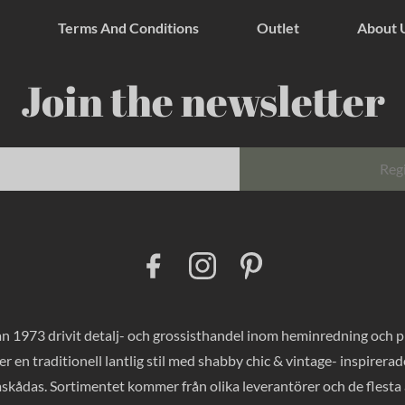
Terms And Conditions
Outlet
About 
Join the newsletter
Reg
F
I
P
a
n
i
c
s
n
e
t
t
b
a
e
o
g
r
 1973 drivit detalj- och grossisthandel inom heminredning och pres
o
r
e
k
a
s
er en traditionell lantlig stil med shabby chic & vintage- inspirer
m
t
mskådas. Sortimentet kommer från olika leverantörer och de flesta a