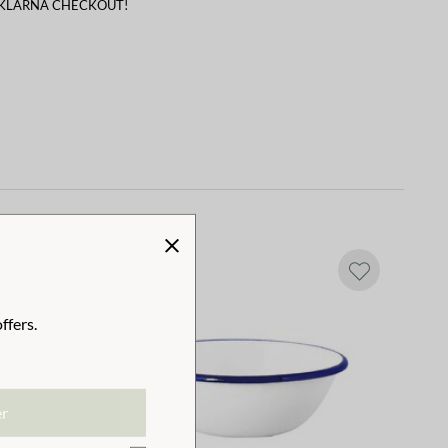
 KLARNA CHECKOUT!
ffers.
er