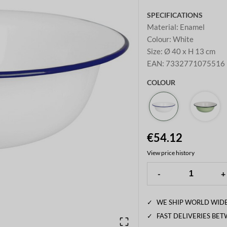
SPECIFICATIONS
Material
:
Enamel
Colour
:
White
Size
:
Ø 40 x H 13 cm
EAN
:
7332771075516
COLOUR
€54.12
View price history
-
+
✓
WE SHIP WORLD WIDE
✓
FAST DELIVERIES BE