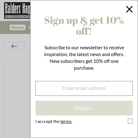
Sign up & get 10%
off!
SAFE PAYMENT WITH KLARNA CHECKOUT!
Lighting
Kerosene Lamps & Lanterns
Subscribe to our newsletter to receive
Kerosene Lamps
Kerosene Lamp Elvira Ash Pink Small
inspiration, the latest news and offers.
New subscribers get 10% off one
purchase.
Register
I acccept the
terms
.