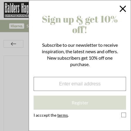
Sign up & get 10%
off!
SAFE PAYMENT WITH KLARNA CHECKOUT!
Lighting
Kerosene Lamps & Lanterns
Subscribe to our newsletter to receive
Kerosene Lamps
Kerosene Lamp Elvira Clear Small
inspiration, the latest news and offers.
New subscribers get 10% off one
purchase.
Register
I acccept the
terms
.