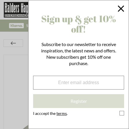
Sign up & get 10%
off!
SAFE PAYMENT WITH KLARNA CHECKOUT!
Lighting
Lamps
Pendant Lamps
Subscribe to our newsletter to receive
Pendant Lamp Gustav Mint
inspiration, the latest news and offers.
New subscribers get 10% off one
purchase.
Register
I acccept the
terms
.