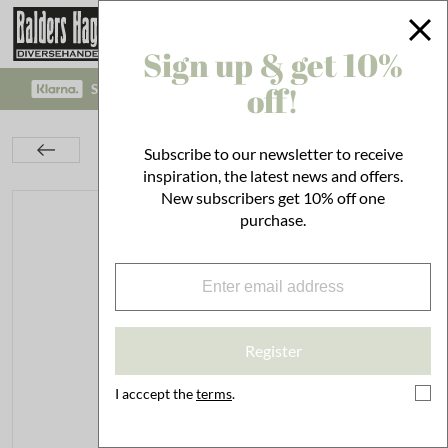
Sign up & get 10%
off!
SAFE PAYMENT WITH KLARNA CHECKOUT!
Lighting
Lamps
Pendant Lamps
Subscribe to our newsletter to receive
Pendant Lamp Ingrid Green Small
inspiration, the latest news and offers.
New subscribers get 10% off one
purchase.
Register
I acccept the
terms
.