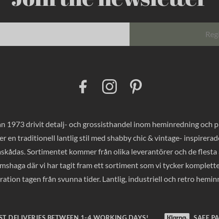
Reg
F
I
P
a
n
i
c
s
n
e
t
t
b
a
e
o
g
r
 1973 drivit detalj- och grossisthandel inom heminredning och pres
o
r
e
k
a
s
er en traditionell lantlig stil med shabby chic & vintage- inspirer
m
t
mskådas. Sortimentet kommer från olika leverantörer och de flesta a
haga där vi har tagit fram ett sortiment som vi tycker komplette
ration tagen från svunna tider. Lantlig, industriell och retro hemi
ST DELIVERIES BETWEEN 1-4 WORKING DAYS!
SAFE P