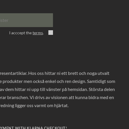
ister
I acccept the
terms
.
entartiklar. Hos oss hittar ni ett brett och noga utvalt
ade produkter men också enkel och ren design. Samtidigt som
v dem hittar ni upp till vänster på hemsidan. Största delen
rar branschen. Vi drivs av visionen att kunna bidra med en
nredning ligger oss varmt om hjärtat.
AYMENT WITH KLARNA CHECKOUT!