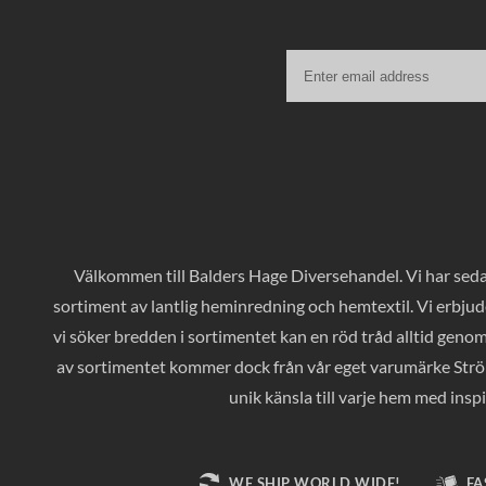
Välkommen till Balders Hage Diversehandel. Vi har sedan
sortiment av lantlig heminredning och hemtextil. Vi erbjud
vi söker bredden i sortimentet kan en röd tråd alltid geno
av sortimentet kommer dock från vår eget varumärke Ströms
unik känsla till varje hem med inspi
WE SHIP WORLD WIDE!
FA