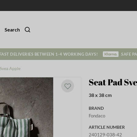
Search
FAST DELIVERIES BETWEEN 1-4 WORKING DAYS!
SAFE P
 Svea Apple
Seat Pad Sv
38 x 38 cm
BRAND
Fondaco
ARTICLE NUMBER
240129-038-42