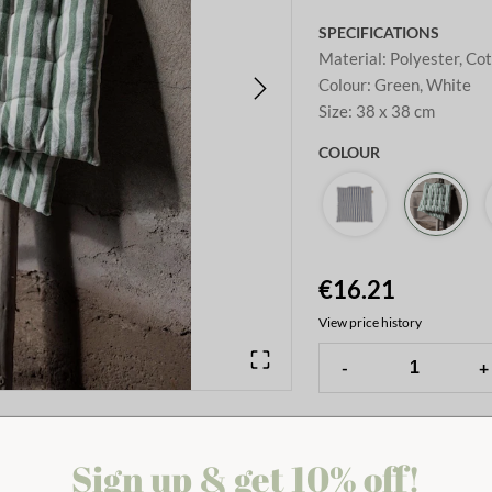
SPECIFICATIONS
Material
:
Polyester, Co
Colour
:
Green, White
Size
:
38 x 38 cm
COLOUR
€16.21
View price history
-
+
✓
WE SHIP WORLD WIDE
. No more cold chairs around the
✓
FAST DELIVERIES BE
Sign up & get 10% off!
✓
SAFE PAYMENT WITH