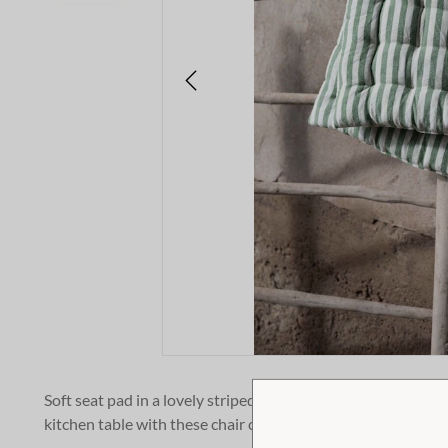
Soft seat pad in a lovely striped pattern and a green colour
kitchen table with these chair cushions.