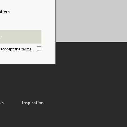
ffers.
er
I acccept the
terms
.
Us
Inspiration