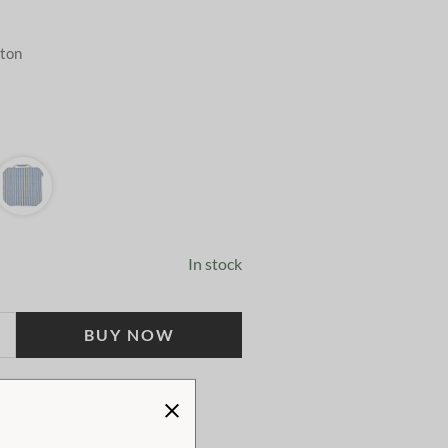
tton
In stock
BUY NOW
!
TWEEN 1-4 WORKING DAYS!
 KLARNA CHECKOUT!