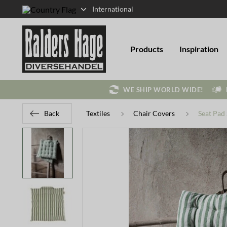
International
Products
Inspiration
WE SHIP WORLD WIDE!
Back
Textiles
Chair Covers
Seat Pad