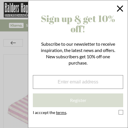
Sign up & get 10%
off!
SAFE PAYMENT WITH KLARNA CHECKOUT!
Textiles
Kitchen Textiles
Subscribe to our newsletter to receive
Table Cloths & Table Runners
Table Cloth Svea Pink
inspiration, the latest news and offers.
New subscribers get 10% off one
purchase.
Register
I acccept the
terms
.