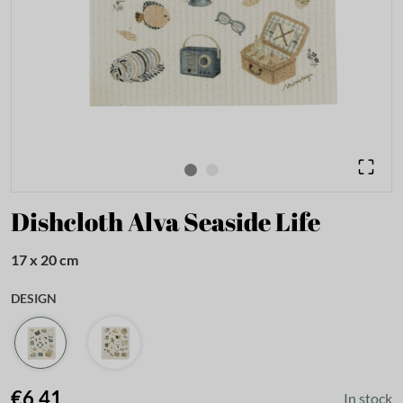
Dishcloth Alva Seaside Life
17 x 20 cm
DESIGN
€6.41
In stock