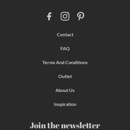
F
I
P
a
n
i
c
s
n
e
t
t
b
a
e
Contact
o
g
r
o
r
e
k
a
s
FAQ
m
t
Terms And Conditions
Outlet
About Us
Inspiration
Join the newsletter