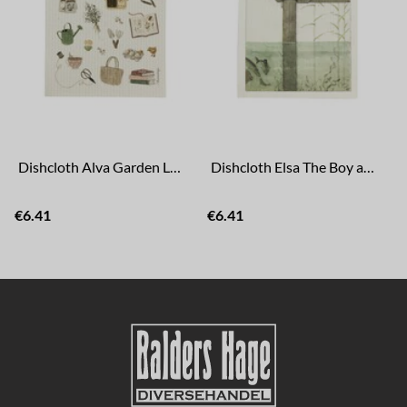
Dishcloth Alva Garden Life
Dishcloth Elsa The Boy and The Fish
€6.41
€6.41
€