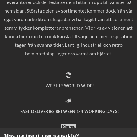
leverantörer och de flesta av dem hittar ni upp till vänster på
hemsidan. Största delen av sortimentet kommer dock från vår
eget varumärke Strömshaga där vi har tagit fram ett sortiment
som vi tycker kompletterar branschen. Vi drivs av visionen att
kunna bidra med en unik känsla till varje hem med inspiration
tagen från svunna tider. Lantlig, industriell och retro
heminredning ligger oss varmt om hjärtat.
WE SHIP WORLD WIDE!
FAST DELIVERIES BETWEEN 1-4 WORKING DAYS!
May we treat you a cookie?