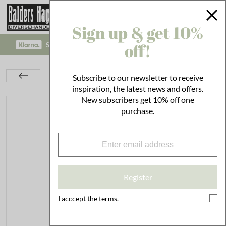
Sign up & get 10%
off!
SAFE PAYMENT WITH KLARNA CHECKOUT!
Kitchen
Utensils
Cleaning
Subscribe to our newsletter to receive
Dishcloth Alva Seaside Life
inspiration, the latest news and offers.
New subscribers get 10% off one
purchase.
Register
I acccept the
terms
.